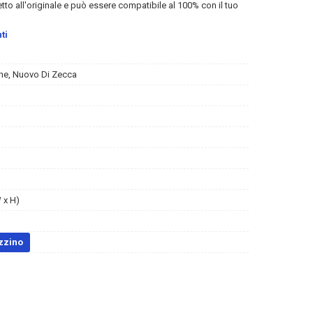
etto all'originale e può essere compatibile al 100% con il tuo
ti
ne, Nuovo Di Zecca
 x H)
zzino