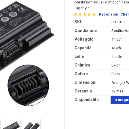
prestazioni uguali o migliori risp
Gigabyte.
Recensioni Clien
SKU
BIT1813
Condizione
Sostituzio
Voltaggio
14.6V
Capacità
41Wh
celle
4 celle
Chimica
Li-ion
Colore
Black
Dimensioni
*mm(L x W
Garanzia
12 mesi
Disponibilità
In maga