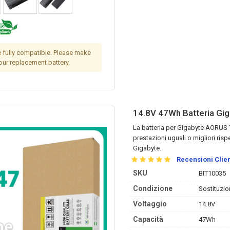
 fully compatible. Please make
 our replacement battery.
14.8V 47Wh Batteria Gi
La
batteria per Gigabyte AORUS
prestazioni uguali o migliori risp
Gigabyte.
Recensioni Clien
SKU
BIT10035
Condizione
Sostituzio
Voltaggio
14.8V
Capacità
47Wh