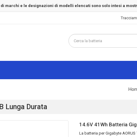
 di marchi e le designazioni di modelli elencati sono solo intesi a most
Tracciam
Ho
B Lunga Durata
14.6V 41Wh Batteria Gi
La
batteria per Gigabyte AORUS