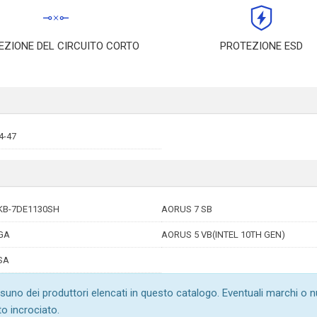
EZIONE DEL CIRCUITO CORTO
PROTEZIONE ESD
4-47
KB-7DE1130SH
AORUS 7 SB
GA
AORUS 5 VB(INTEL 10TH GEN)
SA
suno dei produttori elencati in questo catalogo. Eventuali marchi o 
to incrociato.