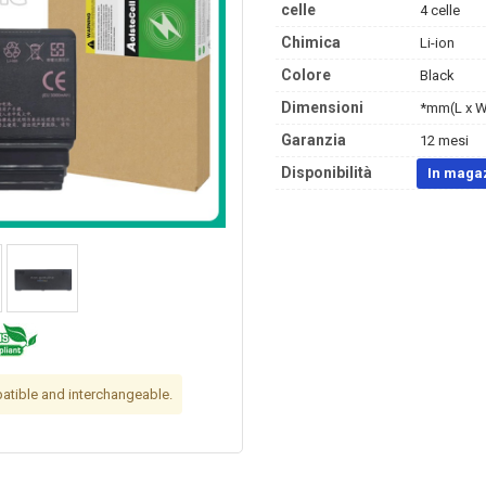
celle
4 celle
Chimica
Li-ion
Colore
Black
Dimensioni
*mm(L x W
Garanzia
12 mesi
Disponibilità
In maga
tible and interchangeable.