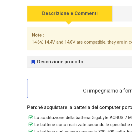
Descrizione e Commenti
Note :
14.6V, 14.4V and 14.8V are compatible, they are in
Descrizione prodotto
Ci impegniamo a forni
Perché acquistare la batteria del computer por
La sostituzione della batteria Gigabyte AORUS 7
Le batterie sono realizzate secondo le specifiche or
La batteria può essere ricaricata 300-500 volte, Ec