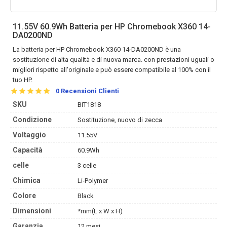
11.55V 60.9Wh Batteria per HP Chromebook X360 14-
DA0200ND
La
batteria per HP Chromebook X360 14-DA0200ND
è una
sostituzione di alta qualità e di nuova marca. con prestazioni uguali o
migliori rispetto all'originale e può essere compatibile al 100% con il
tuo HP.
0
Recensioni Clienti
SKU
BIT1818
Condizione
Sostituzione, nuovo di zecca
Voltaggio
11.55V
Capacità
60.9Wh
celle
3 celle
Chimica
Li-Polymer
Colore
Black
Dimensioni
*mm(L x W x H)
Garanzia
12 mesi