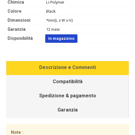
Chimica
Li-Polymer
Colore
Black
Dimensioni
*mm(L x W x H)
Garanzia
12 mesi
Disponibilità
In magazzino
Descrizione e Commenti
Compatibilità
Spedizione & pagamento
Garanzia
Note :