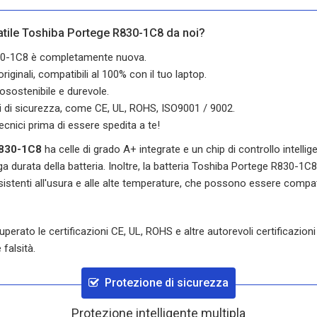
tatile Toshiba Portege R830-1C8 da noi?
R830-1C8 è completamente nuova.
iginali, compatibili al 100% con il tuo laptop.
osostenibile e durevole.
oni di sicurezza, come CE, UL, ROHS, ISO9001 / 9002.
ecnici prima di essere spedita a te!
R830-1C8
ha celle di grado A+ integrate e un chip di controllo intellig
 durata della batteria. Inoltre, la batteria
Toshiba Portege R830-1C8
istenti all'usura e alle alte temperature, che possono essere compati
erato le certificazioni CE, UL, ROHS e altre autorevoli certificazioni 
 falsità.
Protezione di sicurezza
Protezione intelligente multipla