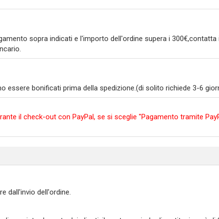
amento sopra indicati e l'importo dell'ordine supera i 300€,contatta i
ncario.
ssere bonificati prima della spedizione.(di solito richiede 3-6 giorni
e durante il check-out con PayPal, se si sceglie "Pagamento tramite P
all'invio dell'ordine.