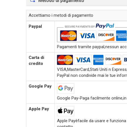
Metodo di pagamento
Accettiamo i metodi di pagamento
Paypal
Pagamenti tramite paypal,nessun accou
Carta di
credito
VISA,MasterCard,Stati Uniti n Expres
PayPal non condivide mai le tue inform
Google Pay
Google Pay-Paga facilmente online,in
Apple Pay
Apple Payèfacile da usare e funziona c
contatto.