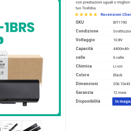
con prestazioni uguali o migliori 
tuo Toshiba.
Recensioni Clien
SKU
BIT1190
Condizione
Sostituzio
Voltaggio
10.8V
Capacità
4400mAh
celle
6 celle
Chimica
Li-ion
Colore
Black
Dimensioni
206.10x43.
Garanzia
12 mesi
Disponibilità
In maga