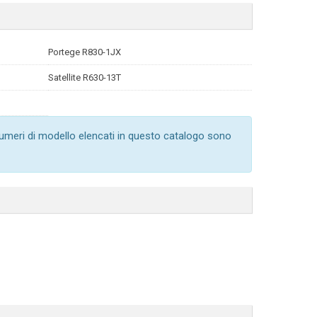
Portege R830-1JX
Satellite R630-13T
numeri di modello elencati in questo catalogo sono