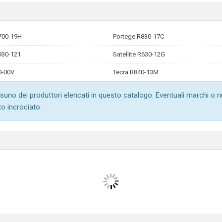
700-19H
Portege R830-17C
930-121
Satellite R630-12G
0-00V
Tecra R840-13M
suno dei produttori elencati in questo catalogo. Eventuali marchi o 
to incrociato.