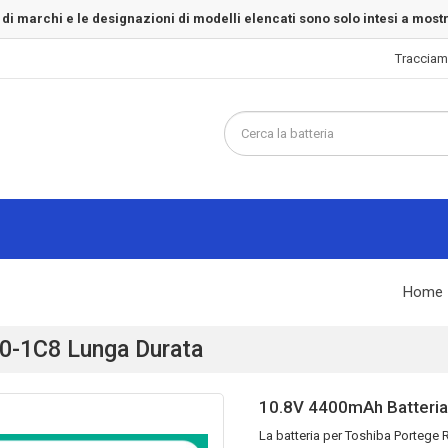
 di marchi e le designazioni di modelli elencati sono solo intesi a most
Tracciam
Home
30-1C8 Lunga Durata
10.8V 4400mAh Batteria
La
batteria per Toshiba Portege