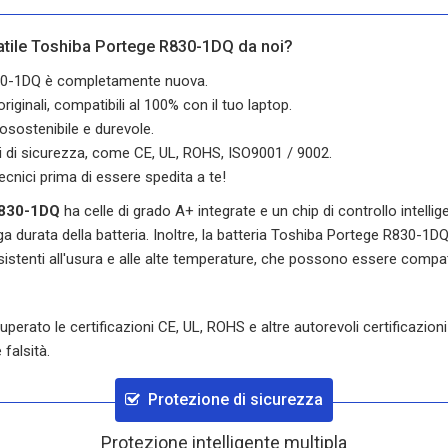
tatile Toshiba Portege R830-1DQ da noi?
R830-1DQ è completamente nuova.
iginali, compatibili al 100% con il tuo laptop.
osostenibile e durevole.
oni di sicurezza, come CE, UL, ROHS, ISO9001 / 9002.
ecnici prima di essere spedita a te!
R830-1DQ
ha celle di grado A+ integrate e un chip di controllo intelli
 durata della batteria. Inoltre, la batteria
Toshiba Portege R830-1D
istenti all'usura e alle alte temperature, che possono essere compati
erato le certificazioni CE, UL, ROHS e altre autorevoli certificazioni 
 falsità.
Protezione di sicurezza
Protezione intelligente multipla