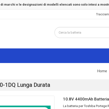
 di marchi e le designazioni di modelli elencati sono solo intesi a most
Tracciam
Home
30-1DQ Lunga Durata
10.8V 4400mAh Batteria
La
batteria per Toshiba Portege