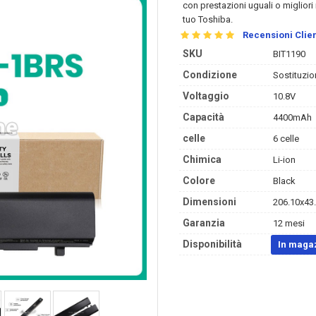
con prestazioni uguali o migliori 
tuo Toshiba.
Recensioni Clien
SKU
BIT1190
Condizione
Sostituzio
Voltaggio
10.8V
Capacità
4400mAh
celle
6 celle
Chimica
Li-ion
Colore
Black
Dimensioni
206.10x43.
Garanzia
12 mesi
Disponibilità
In maga