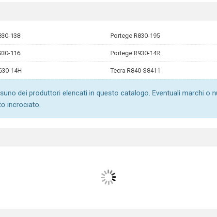
830-138
Portege R830-195
930-116
Portege R930-14R
R630-14H
Tecra R840-S8411
suno dei produttori elencati in questo catalogo. Eventuali marchi o 
to incrociato.