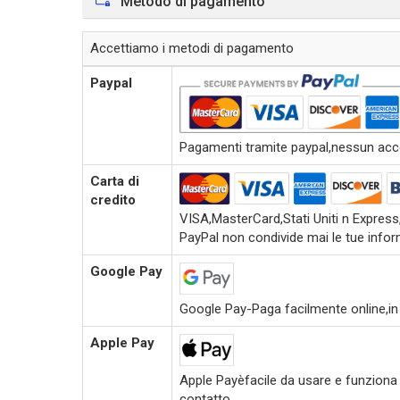
Metodo di pagamento
Accettiamo i metodi di pagamento
Paypal
Pagamenti tramite paypal,nessun accou
Carta di
credito
VISA,MasterCard,Stati Uniti n Expres
PayPal non condivide mai le tue inform
Google Pay
Google Pay-Paga facilmente online,in
Apple Pay
Apple Payèfacile da usare e funziona c
contatto.