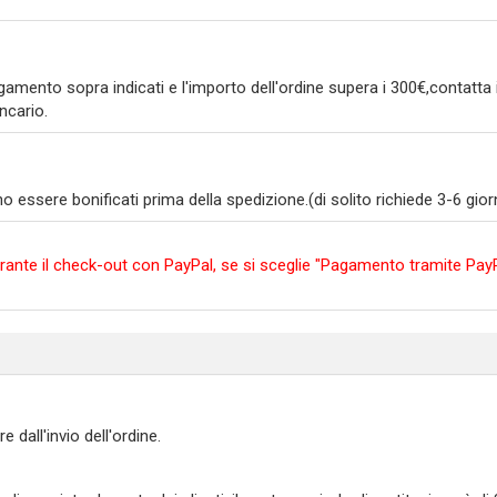
amento sopra indicati e l'importo dell'ordine supera i 300€,contatta i
ncario.
ssere bonificati prima della spedizione.(di solito richiede 3-6 giorni
e durante il check-out con PayPal, se si sceglie "Pagamento tramite P
all'invio dell'ordine.