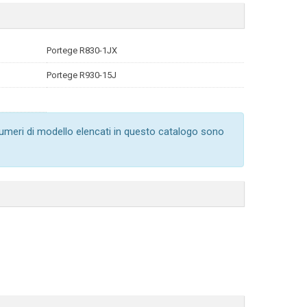
Portege R830-1JX
Portege R930-15J
numeri di modello elencati in questo catalogo sono