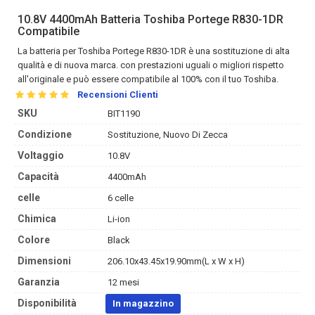
10.8V 4400mAh Batteria Toshiba Portege R830-1DR
Compatibile
La
batteria per Toshiba Portege R830-1DR
è una sostituzione di alta
qualità e di nuova marca. con prestazioni uguali o migliori rispetto
all'originale e può essere compatibile al 100% con il tuo Toshiba.
Recensioni Clienti
SKU
BIT1190
Condizione
Sostituzione, Nuovo Di Zecca
Voltaggio
10.8V
Capacità
4400mAh
celle
6 celle
Chimica
Li-ion
Colore
Black
Dimensioni
206.10x43.45x19.90mm(L x W x H)
Garanzia
12 mesi
Disponibilità
In magazzino