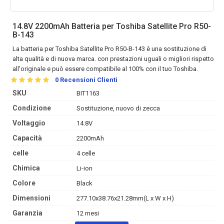
14.8V 2200mAh Batteria per Toshiba Satellite Pro R50-
B-143
La
batteria per Toshiba Satellite Pro R50-B-143
è una sostituzione di
alta qualità e di nuova marca. con prestazioni uguali o migliori rispetto
all'originale e può essere compatibile al 100% con il tuo Toshiba.
0
Recensioni Clienti
SKU
BIT1163
Condizione
Sostituzione, nuovo di zecca
Voltaggio
14.8V
Capacità
2200mAh
celle
4 celle
Chimica
Li-ion
Colore
Black
Dimensioni
277.10x38.76x21.28mm(L x W x H)
Garanzia
12 mesi