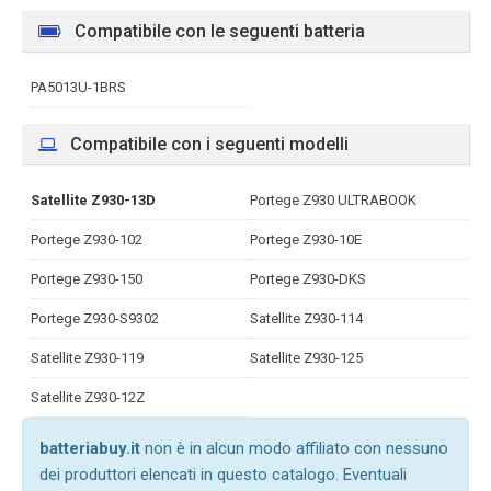
Compatibile con le seguenti batteria
PA5013U-1BRS
Compatibile con i seguenti modelli
Satellite Z930-13D
Portege Z930 ULTRABOOK
Portege Z930-102
Portege Z930-10E
Portege Z930-150
Portege Z930-DKS
Portege Z930-S9302
Satellite Z930-114
Satellite Z930-119
Satellite Z930-125
Satellite Z930-12Z
batteriabuy.it
non è in alcun modo affiliato con nessuno
dei produttori elencati in questo catalogo. Eventuali