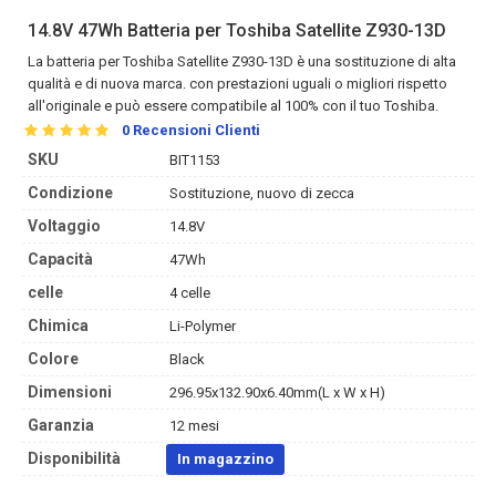
14.8V 47Wh Batteria per Toshiba Satellite Z930-13D
La
batteria per Toshiba Satellite Z930-13D
è una sostituzione di alta
qualità e di nuova marca. con prestazioni uguali o migliori rispetto
all'originale e può essere compatibile al 100% con il tuo Toshiba.
0
Recensioni Clienti
SKU
BIT1153
Condizione
Sostituzione, nuovo di zecca
Voltaggio
14.8V
Capacità
47Wh
celle
4 celle
Chimica
Li-Polymer
Colore
Black
Dimensioni
296.95x132.90x6.40mm(L x W x H)
Garanzia
12 mesi
Disponibilità
In magazzino