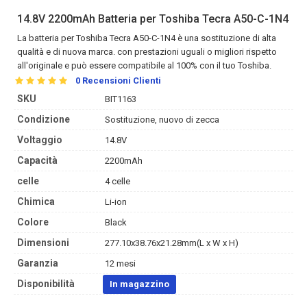
14.8V 2200mAh Batteria per Toshiba Tecra A50-C-1N4
La
batteria per Toshiba Tecra A50-C-1N4
è una sostituzione di alta
qualità e di nuova marca. con prestazioni uguali o migliori rispetto
all'originale e può essere compatibile al 100% con il tuo Toshiba.
0
Recensioni Clienti
SKU
BIT1163
Condizione
Sostituzione, nuovo di zecca
Voltaggio
14.8V
Capacità
2200mAh
celle
4 celle
Chimica
Li-ion
Colore
Black
Dimensioni
277.10x38.76x21.28mm(L x W x H)
Garanzia
12 mesi
Disponibilità
In magazzino