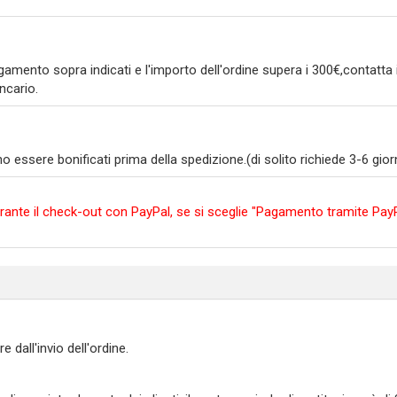
amento sopra indicati e l'importo dell'ordine supera i 300€,contatta i
ncario.
ssere bonificati prima della spedizione.(di solito richiede 3-6 giorni
e durante il check-out con PayPal, se si sceglie "Pagamento tramite P
all'invio dell'ordine.