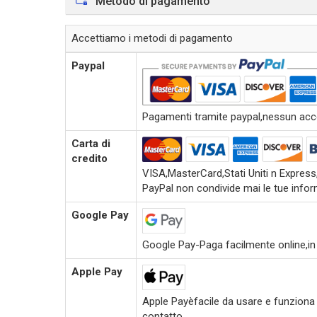
Metodo di pagamento
Accettiamo i metodi di pagamento
Paypal
Pagamenti tramite paypal,nessun accou
Carta di
credito
VISA,MasterCard,Stati Uniti n Expres
PayPal non condivide mai le tue inform
Google Pay
Google Pay-Paga facilmente online,in
Apple Pay
Apple Payèfacile da usare e funziona c
contatto.