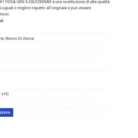
ad X1 YOGA GEN 5-20UC002MIX
è una sostituzione di alta qualità
 uguali o migliori rispetto all'originale e può essere
enovo.
ti
ne, Nuovo Di Zecca
 x H)
zzino