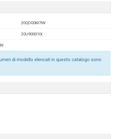
20QD00M7IW
20U90001IX
MN
numeri di modello elencati in questo catalogo sono