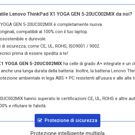
rtatile Lenovo ThinkPad X1 YOGA GEN 5-20UC002MIX da noi?
 X1 YOGA GEN 5-20UC002MIX è completamente nuova.
iginali, compatibili al 100% con il tuo laptop.
osostenibile e durevole.
oni di sicurezza, come CE, UL, ROHS, ISO9001 / 9002.
ecnici prima di essere spedita a te!
 X1 YOGA GEN 5-20UC002MIX
ha celle di grado A+ integrate e un chi
anche una lunga durata della batteria. Inoltre, la batteria
Lenovo Thi
 protezione ambientale in lega ABS + PC resistenti all'usura e alle al
20UC002MIX
hanno superato le certificazioni CE, UL, ROHS e altre autor
% e rifiutare le falsità.
Protezione di sicurezza
Protezione intelligente multipla