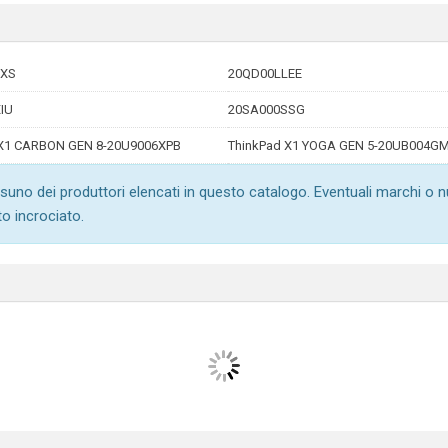
EXS
20QD00LLEE
IU
20SA000SSG
 X1 CARBON GEN 8-20U9006XPB
ThinkPad X1 YOGA GEN 5-20UB004G
suno dei produttori elencati in questo catalogo. Eventuali marchi o 
to incrociato.