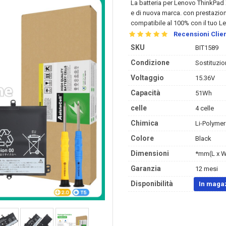
La
batteria per Lenovo ThinkP
e di nuova marca. con prestazioni
compatibile al 100% con il tuo L
Recensioni Clien
SKU
BIT1589
Condizione
Sostituzio
Voltaggio
15.36V
Capacità
51Wh
celle
4 celle
Chimica
Li-Polymer
Colore
Black
Dimensioni
*mm(L x W
Garanzia
12 mesi
Disponibilità
In maga