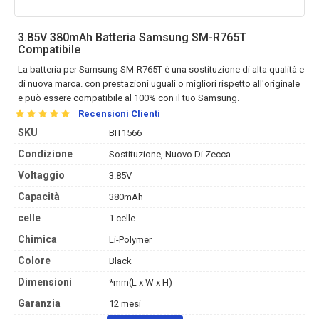
3.85V 380mAh Batteria Samsung SM-R765T
Compatibile
La
batteria per Samsung SM-R765T
è una sostituzione di alta qualità e
di nuova marca. con prestazioni uguali o migliori rispetto all'originale
e può essere compatibile al 100% con il tuo Samsung.
Recensioni Clienti
SKU
BIT1566
Condizione
Sostituzione, Nuovo Di Zecca
Voltaggio
3.85V
Capacità
380mAh
celle
1 celle
Chimica
Li-Polymer
Colore
Black
Dimensioni
*mm(L x W x H)
Garanzia
12 mesi