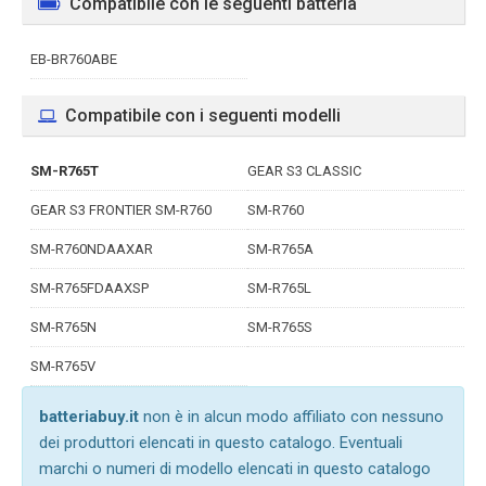
Compatibile con le seguenti batteria
EB-BR760ABE
Compatibile con i seguenti modelli
SM-R765T
GEAR S3 CLASSIC
GEAR S3 FRONTIER SM-R760
SM-R760
SM-R760NDAAXAR
SM-R765A
SM-R765FDAAXSP
SM-R765L
SM-R765N
SM-R765S
SM-R765V
batteriabuy.it
non è in alcun modo affiliato con nessuno
dei produttori elencati in questo catalogo. Eventuali
marchi o numeri di modello elencati in questo catalogo