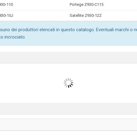
930-110
Portege Z930-C115
Z830-10J
Satellite Z930-12Z
suno dei produttori elencati in questo catalogo. Eventuali marchi o 
to incrociato.