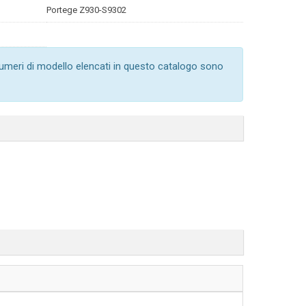
Portege Z930-S9302
numeri di modello elencati in questo catalogo sono