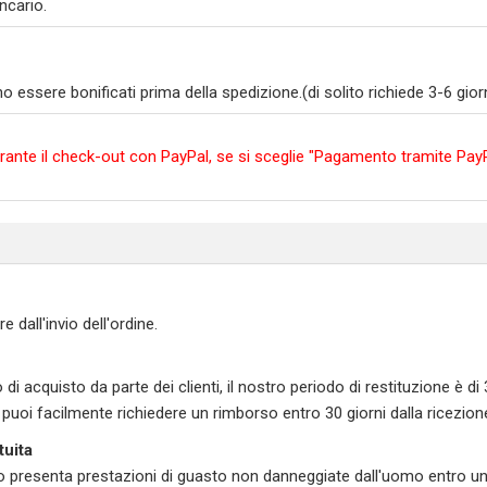
ncario.
ssere bonificati prima della spedizione.(di solito richiede 3-6 giorni
e durante il check-out con PayPal, se si sceglie "Pagamento tramite P
all'invio dell'ordine.
o di acquisto da parte dei clienti, il nostro periodo di restituzione è di
, puoi facilmente richiedere un rimborso entro 30 giorni dalla ricezion
tuita
ato presenta prestazioni di guasto non danneggiate dall'uomo entro u