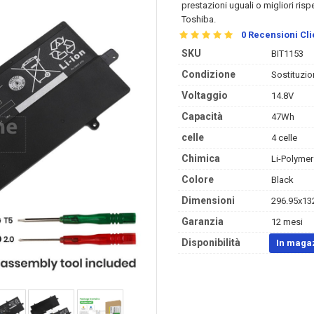
prestazioni uguali o migliori risp
Toshiba.
0
Recensioni Cli
SKU
BIT1153
Condizione
Sostituzio
Voltaggio
14.8V
Capacità
47Wh
celle
4 celle
Chimica
Li-Polymer
Colore
Black
Dimensioni
296.95x132
Garanzia
12 mesi
Disponibilità
In maga