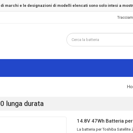
 di marchi e le designazioni di modelli elencati sono solo intesi a most
Tracciam
Ho
30 lunga durata
14.8V 47Wh Batteria per
La
batteria per Toshiba Satellite