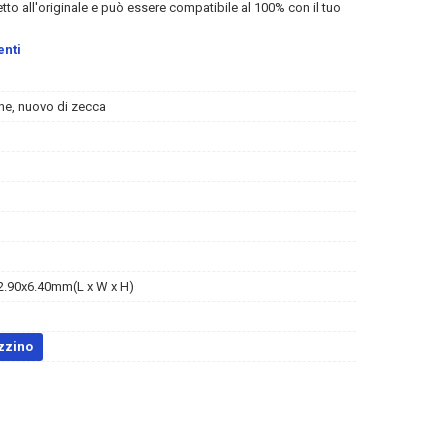
etto all'originale e può essere compatibile al 100% con il tuo
enti
ne, nuovo di zecca
.90x6.40mm(L x W x H)
zzino